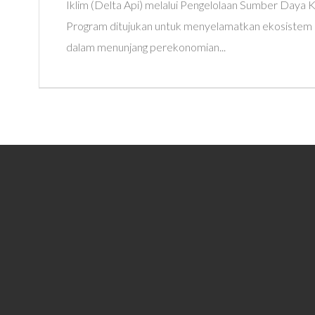
Iklim (Delta Api) melalui Pengelolaan Sumber Daya K
Program ditujukan untuk menyelamatkan ekosistem pe
dalam menunjang perekonomian...