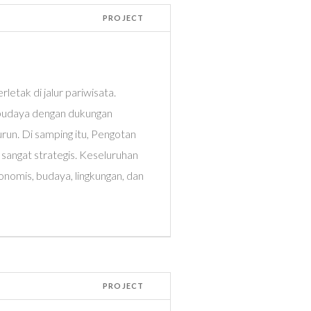
PROJECT
etak di jalur pariwisata.
 budaya dengan dukungan
urun. Di samping itu, Pengotan
 sangat strategis. Keseluruhan
onomis, budaya, lingkungan, dan
PROJECT