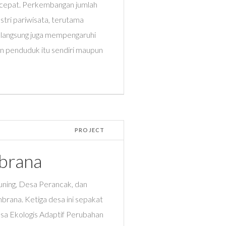
cepat. Perkembangan jumlah
ri pariwisata, terutama
a langsung juga mempengaruhi
an penduduk itu sendiri maupun
PROJECT
mbrana
ning, Desa Perancak, dan
ana. Ketiga desa ini sepakat
a Ekologis Adaptif Perubahan