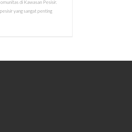
omunitas di Kawasan Pesisir.
sisir yang sangat penting