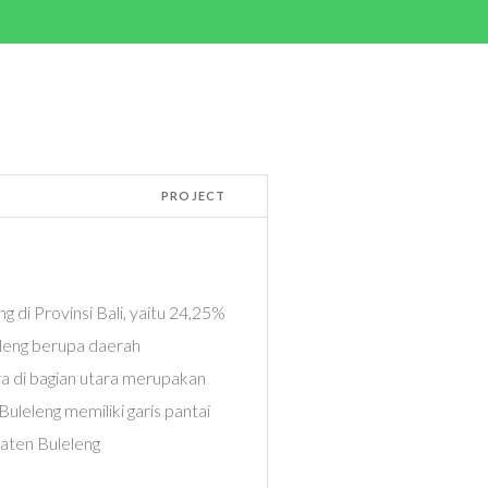
PROJECT
 di Provinsi Bali, yaitu 24,25%
leleng berupa daerah
a di bagian utara merupakan
Buleleng memiliki garis pantai
aten Buleleng