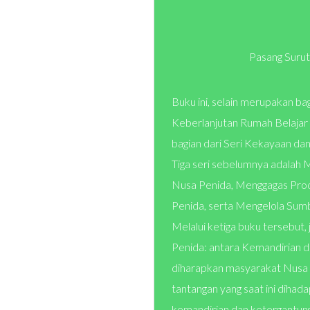
Pasang Suru
Buku ini, selain merupakan ba
Keberlanjutan Rumah Belajar 
bagian dari Seri Kekayaan d
Tiga seri sebelumnya adalah
Nusa Penida, Menggagas Pro
Penida, serta Mengelola Sum
Melalui ketiga buku tersebut,
Penida: antara Kemandirian d
diharapkan masyarakat Nus
tantangan yang saat ini dihada
kemandirian dan ketergantung