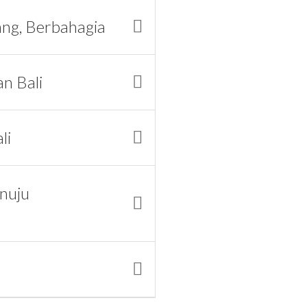
ang, Berbahagia
n Bali
li
nuju