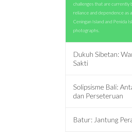
challenges that are currently b
reliance and dependence as a 
Ceningan Island and Penida Is
photographs.
Dukuh Sibetan: Wa
Sakti
Solipsisme Bali: An
dan Perseteruan
Batur: Jantung Pera