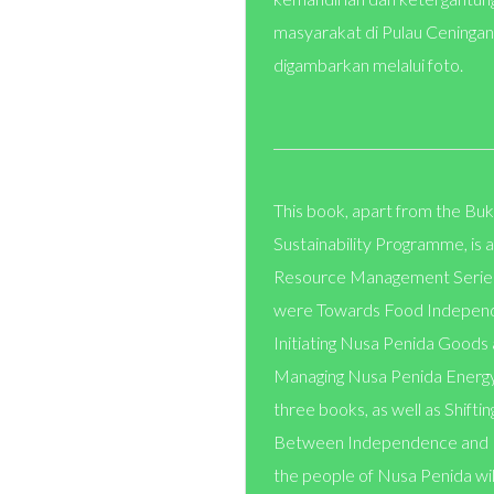
masyarakat di Pulau Ceningan
digambarkan melalui foto.
This book, apart from the Bu
Sustainability Programme, is 
Resource Management Series.
were Towards Food Independ
Initiating Nusa Penida Goods
Managing Nusa Penida Energy
three books, as well as Shifti
Between Independence and D
the people of Nusa Penida wil