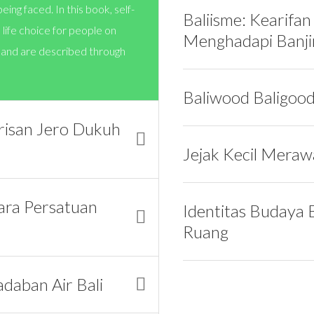
eing faced. In this book, self-
Baliisme: Kearifan 
life choice for people on
Menghadapi Banji
land are described through
Baliwood Baligoo
risan Jero Dukuh
Jejak Kecil Meraw
tara Persatuan
Identitas Budaya 
Ruang
daban Air Bali