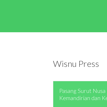
Wisnu Press
Pasang Surut Nusa 
Kemandirian dan K