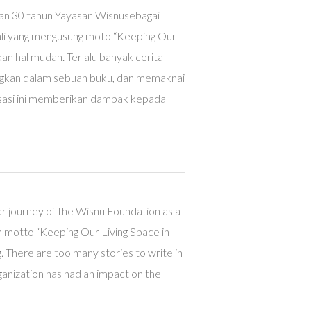
an 30 tahun Yayasan Wisnusebagai
Bali yang mengusung moto “Keeping Our
kan hal mudah. Terlalu banyak cerita
ngkan dalam sebuah buku, dan memaknai
isasi ini memberikan dampak kepada
r journey of the Wisnu Foundation as a
ith motto “Keeping Our Living Space in
g. There are too many stories to write in
ganization has had an impact on the