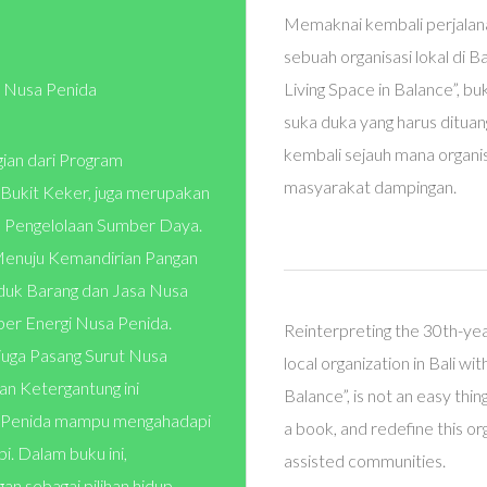
Memaknai kembali perjalan
sebuah organisasi lokal di 
t Nusa Penida
Living Space in Balance”, bu
suka duka yang harus ditua
kembali sejauh mana organ
gian dari Program
masyarakat dampingan.
Bukit Keker, juga merupakan
an Pengelolaan Sumber Daya.
 Menuju Kemandirian Pangan
duk Barang dan Jasa Nusa
ber Energi Nusa Penida.
Reinterpreting the 30th-yea
 juga Pasang Surut Nusa
local organization in Bali w
an Ketergantung ini
Balance”, is not an easy thin
a Penida mampu mengahadapi
a book, and redefine this or
pi. Dalam buku ini,
assisted communities.
an sebagai pilihan hidup