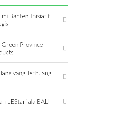
 Banten, Inisiatif
gis
u Green Province
ducts
ulang yang Terbuang
ian LEStari ala BALI