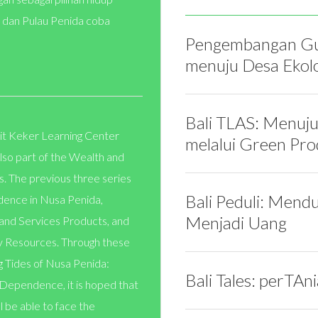
 dan Pulau Penida coba
Pengembangan Gumi
menuju Desa Ekolo
Bali TLAS: Menuj
kit Keker Learning Center
melalui Green Pro
also part of the Wealth and
 The previous three series
Bali Peduli: Mend
ence in Nusa Penida,
Menjadi Uang
 and Services Products, and
 Resources. Through these
ng Tides of Nusa Penida:
Bali Tales: perTAn
ependence, it is hoped that
l be able to face the