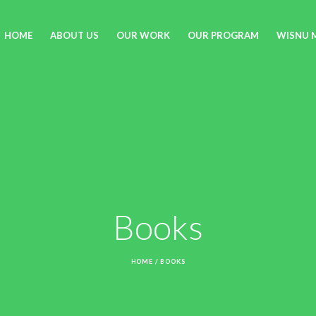
HOME
ABOUT US
OUR WORK
OUR PROGRAM
WISNU 
Books
HOME
/
BOOKS